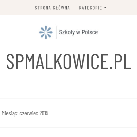
STRONA GŁÓWNA
KATEGORIE
SZKOŁA PODSTAWOWA
GIMNAZJUM
ZESPÓŁ SZKÓŁ I PLACÓWEK
SPMALKOWICE.PL
OŚWIATOWYCH
LICEUM OGÓLNOKSZTAŁCĄC
SZKOŁA POLICEALNA
NIEPUBLICZNA PLACÓWKA
KSZTAŁCENIA USTAWICZNE
Miesiąc:
czerwiec 2015
I PRAKTYCZNEGO
TECHNIKUM