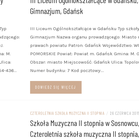
Gimnazjum, Gdańsk
Typ
III Liceum Ogólnokształcące w Gdańsku Typ szkoły
adzącego:
Gimnazjum Nazwa organu prowadzącego: Miasto 
J.
prawach powiatu Patron: Gdańsk Województwo: WO
a: M.
POMORSKIE Powiat: Powiat m. Gdańsk Gmina: M. 
lica:
Obszar: miasto Miejscowość: Gdańsk Ulica: Topol
 54-436…
Numer budynku: 7 Kod pocztowy:…
DOWIEDZ SIĘ WIĘCEJ
CZTEROLETNIA SZKOŁA MUZYCZNA II STOPNIA
/
26 CZERWCA 201
Szkoła Muzyczna II stopnia w Sosnowcu
Czteroletnia szkoła muzyczna II stopnia