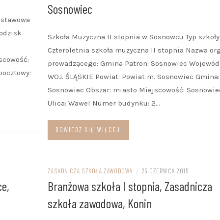
Sosnowiec
odstawowa
odzisk
Szkoła Muzyczna II stopnia w Sosnowcu Typ szkoły
Czteroletnia szkoła muzyczna II stopnia Nazwa or
jscowość:
prowadzącego: Gmina Patron: Sosnowiec Wojewód
pocztowy:
WOJ. ŚLĄSKIE Powiat: Powiat m. Sosnowiec Gmina:
Sosnowiec Obszar: miasto Miejscowość: Sosnowie
Ulica: Wawel Numer budynku: 2…
DOWIEDZ SIĘ WIĘCEJ
ZASADNICZA SZKOŁA ZAWODOWA
/
25 CZERWCA 2015
ce,
Branżowa szkoła I stopnia, Zasadnicza
szkoła zawodowa, Konin