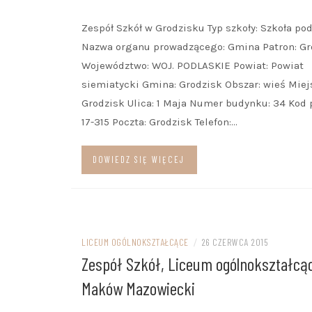
Zespół Szkół w Grodzisku Typ szkoły: Szkoła p
Nazwa organu prowadzącego: Gmina Patron: Gr
Województwo: WOJ. PODLASKIE Powiat: Powiat
siemiatycki Gmina: Grodzisk Obszar: wieś Mie
Grodzisk Ulica: 1 Maja Numer budynku: 34 Kod 
17-315 Poczta: Grodzisk Telefon:…
DOWIEDZ SIĘ WIĘCEJ
LICEUM OGÓLNOKSZTAŁCĄCE
/
26 CZERWCA 2015
Zespół Szkół, Liceum ogólnokształcą
Maków Mazowiecki