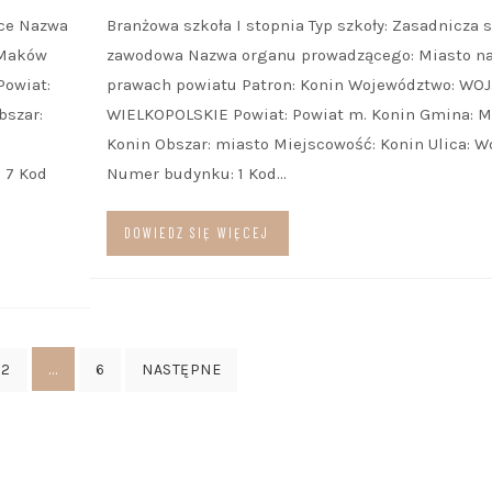
ące Nazwa
Branżowa szkoła I stopnia Typ szkoły: Zasadnicza 
 Maków
zawodowa Nazwa organu prowadzącego: Miasto n
owiat:
prawach powiatu Patron: Konin Województwo: WOJ
szar:
WIELKOPOLSKIE Powiat: Powiat m. Konin Gmina: M
Konin Obszar: miasto Miejscowość: Konin Ulica: 
 7 Kod
Numer budynku: 1 Kod…
DOWIEDZ SIĘ WIĘCEJ
…
2
6
NASTĘPNE