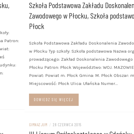
sku,
Szkoła Podstawowa Zakładu Doskonalen
Zawodowego w Płocku, Szkoła podstaw
Płock
koły:
 Patron:
Szkoła Podstawowa Zakładu Doskonalenia Zawod
iat:
w Płocku Typ szkoły: Szkoła podstawowa Nazwa or
ieś
prowadzącego: Zakład Doskonalenia Zawodowego
budynku:
Płocku Patron: Płock Województwo: WOJ. MAZOWI
n:
Powiat: Powiat m. Płock Gmina: M. Płock Obszar: m
Miejscowość: Płock Ulica: Ułańska Numer…
DOWIEDZ SIĘ WIĘCEJ
GIMNAZJUM
/
28 CZERWCA 2015
ny
III Liceum Ogólnokształcące w Gdańsku,