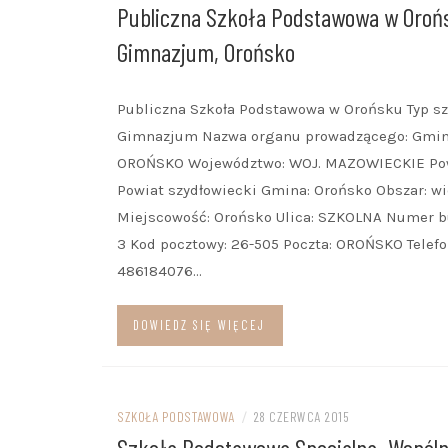
Publiczna Szkoła Podstawowa w Oroń
Gimnazjum, Orońsko
Publiczna Szkoła Podstawowa w Orońsku Typ sz
Gimnazjum Nazwa organu prowadzącego: Gmina
OROŃSKO Województwo: WOJ. MAZOWIECKIE Pow
Powiat szydłowiecki Gmina: Orońsko Obszar: w
Miejscowość: Orońsko Ulica: SZKOLNA Numer 
3 Kod pocztowy: 26-505 Poczta: OROŃSKO Telefo
486184076…
DOWIEDZ SIĘ WIĘCEJ
SZKOŁA PODSTAWOWA
/
28 CZERWCA 2015
Szkoła Podstawowa Specjalna „Wspól