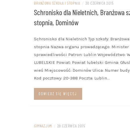
BRANŻOWA SZKOŁA I STOPNIA
/
30 CZERWCA 2015
Schronisko dla Nieletnich, Branżowa s
stopnia, Dominów
Schronisko dla Nieletnich Typ szkoły: Branżowa 
stopnia Nazwa organu prowadzącego: Minister 
sprawiedliwości Patron: Lublin Województwo: W
LUBELSKIE Powiat: Powiat lubelski Gmina: Głus
wieś Miejscowość: Dominów Ulica: Numer budy
Kod pocztowy: 20-388 Poczta: Lublin…
DOWIEDZ SIĘ WIĘCEJ
GIMNAZJUM
/
29 CZERWCA 2015