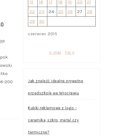
15
16
17
18
19
20
21
A
22
23
24
25
26
27
28
ko
29
30
czerwiec 2015
Typ
-
« maj
lip »
upsk
towski
stko
Jak znaleźć idealne prywatne
76-200
przedszkole we Wrocławiu
Kubki reklamowe z logo –
ceramika, szkło, metal czy
termiczne?