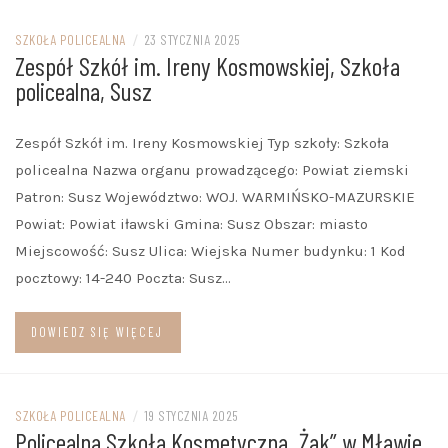
SZKOŁA POLICEALNA
/
23 STYCZNIA 2025
Zespół Szkół im. Ireny Kosmowskiej, Szkoła
policealna, Susz
Zespół Szkół im. Ireny Kosmowskiej Typ szkoły: Szkoła
policealna Nazwa organu prowadzącego: Powiat ziemski
Patron: Susz Województwo: WOJ. WARMIŃSKO-MAZURSKIE
Powiat: Powiat iławski Gmina: Susz Obszar: miasto
Miejscowość: Susz Ulica: Wiejska Numer budynku: 1 Kod
pocztowy: 14-240 Poczta: Susz…
DOWIEDZ SIĘ WIĘCEJ
SZKOŁA POLICEALNA
/
19 STYCZNIA 2025
Policealna Szkoła Kosmetyczna „Żak” w Mławie,