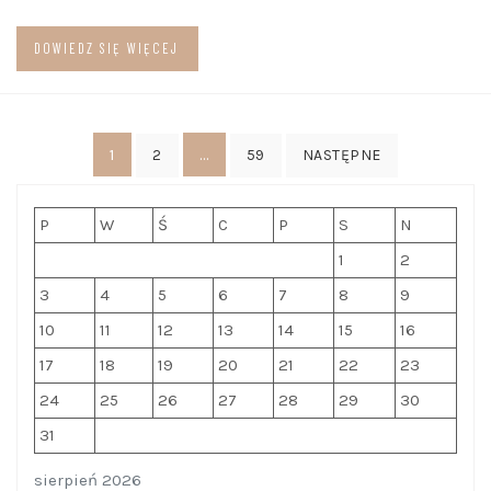
DOWIEDZ SIĘ WIĘCEJ
Stronicowanie
1
…
2
59
NASTĘPNE
wpisów
P
W
Ś
C
P
S
N
1
2
3
4
5
6
7
8
9
10
11
12
13
14
15
16
17
18
19
20
21
22
23
24
25
26
27
28
29
30
31
sierpień 2026