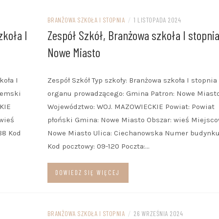
BRANŻOWA SZKOŁA I STOPNIA
/
1 LISTOPADA 2024
zkoła I
Zespół Szkół, Branżowa szkoła I stopnia
Nowe Miasto
koła I
Zespół Szkół Typ szkoły: Branżowa szkoła I stopni
iemski
organu prowadzącego: Gmina Patron: Nowe Miast
KIE
Województwo: WOJ. MAZOWIECKIE Powiat: Powiat
 wieś
płoński Gmina: Nowe Miasto Obszar: wieś Miejsco
88 Kod
Nowe Miasto Ulica: Ciechanowska Numer budynku:
Kod pocztowy: 09-120 Poczta:…
DOWIEDZ SIĘ WIĘCEJ
BRANŻOWA SZKOŁA I STOPNIA
/
26 WRZEŚNIA 2024