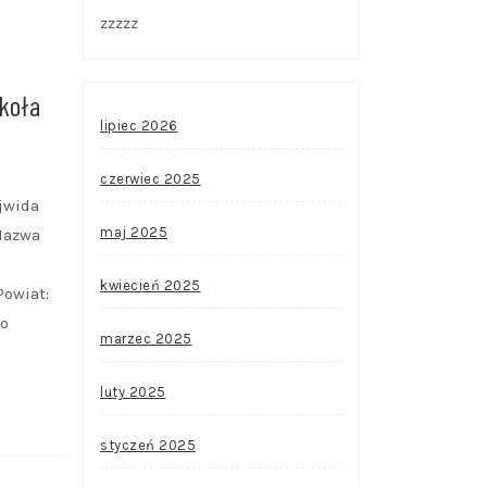
zzzzz
.
koła
lipiec 2026
czerwiec 2025
jwida
maj 2025
 Nazwa
u
kwiecień 2025
owiat:
to
marzec 2025
luty 2025
styczeń 2025