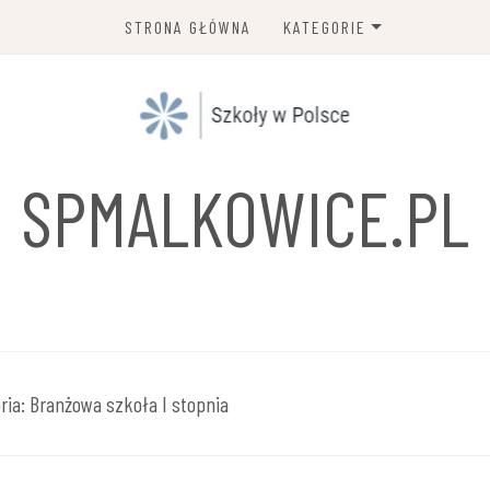
STRONA GŁÓWNA
KATEGORIE
SZKOŁA PODSTAWOWA
GIMNAZJUM
ZESPÓŁ SZKÓŁ I PLACÓWEK
SPMALKOWICE.PL
OŚWIATOWYCH
LICEUM OGÓLNOKSZTAŁCĄC
SZKOŁA POLICEALNA
NIEPUBLICZNA PLACÓWKA
KSZTAŁCENIA USTAWICZNE
ria:
Branżowa szkoła I stopnia
I PRAKTYCZNEGO
TECHNIKUM