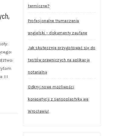
termiczne?
ych,
Profesjonalne tłumaczenia
angielski – dokumenty zaufane
oły:
Jak skutecznie przygotować się do
ącego:
dztwo:
testów prawniczych na aplikację
Bytom
notarialną
 III
Odkryj nowe możliwości
korepetycji z sensoplastyką we
Wrocławiu!