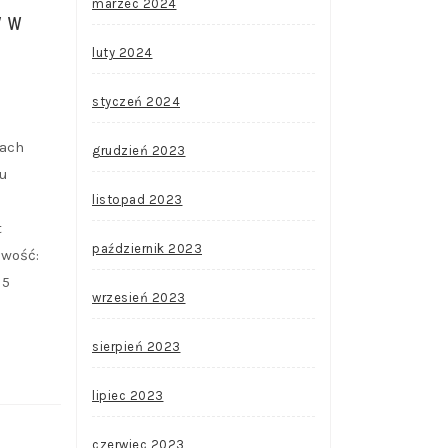
marzec 2024
y w
luty 2024
styczeń 2024
kach
grudzień 2023
nu
listopad 2023
t
październik 2023
owość:
 5
wrzesień 2023
sierpień 2023
lipiec 2023
czerwiec 2023