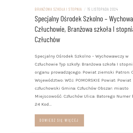
BRANŻOWA SZKOŁA I STOPNIA
/
15 LISTOPADA 2024
Specjalny Ośrodek Szkolno – Wychow
Człuchowie, Branżowa szkoła I stopni
Człuchów
Specjalny Ośrodek Szkolno – Wychowawczy w
Człuchowie Typ szkoły: Branżowa szkoła I stopn
organu prowadzącego: Powiat ziemski Patron: 
Województwo: WOJ. POMORSKIE Powiat: Powiat
człuchowski Gmina: Człuchów Obszar: miasto
Miejscowość: Człuchów Ulica: Batorego Numer 
24 Kod…
DOWIEDZ SIĘ WIĘCEJ