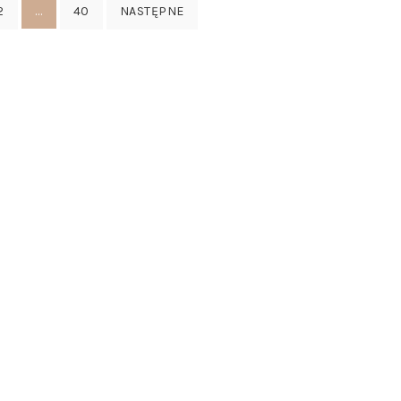
…
2
40
NASTĘPNE