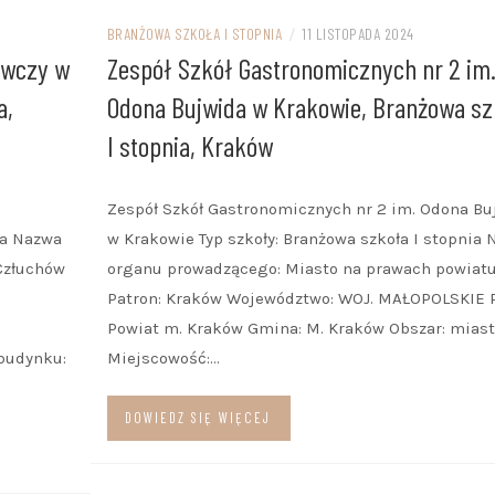
BRANŻOWA SZKOŁA I STOPNIA
/
11 LISTOPADA 2024
awczy w
Zespół Szkół Gastronomicznych nr 2 im
a,
Odona Bujwida w Krakowie, Branżowa sz
I stopnia, Kraków
Zespół Szkół Gastronomicznych nr 2 im. Odona Bu
ia Nazwa
w Krakowie Typ szkoły: Branżowa szkoła I stopnia
Człuchów
organu prowadzącego: Miasto na prawach powiat
Patron: Kraków Województwo: WOJ. MAŁOPOLSKIE P
Powiat m. Kraków Gmina: M. Kraków Obszar: mias
budynku:
Miejscowość:…
DOWIEDZ SIĘ WIĘCEJ