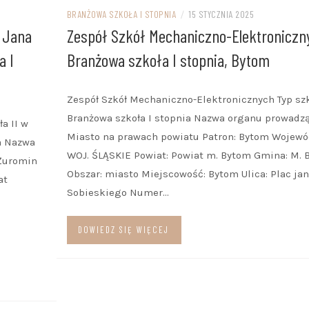
BRANŻOWA SZKOŁA I STOPNIA
/
15 STYCZNIA 2025
 Jana
Zespół Szkół Mechaniczno-Elektroniczn
a I
Branżowa szkoła I stopnia, Bytom
Zespół Szkół Mechaniczno-Elektronicznych Typ szk
Branżowa szkoła I stopnia Nazwa organu prowadz
a II w
Miasto na prawach powiatu Patron: Bytom Wojewó
ia Nazwa
WOJ. ŚLĄSKIE Powiat: Powiat m. Bytom Gmina: M. 
 Żuromin
Obszar: miasto Miejscowość: Bytom Ulica: Plac jana
at
Sobieskiego Numer…
DOWIEDZ SIĘ WIĘCEJ