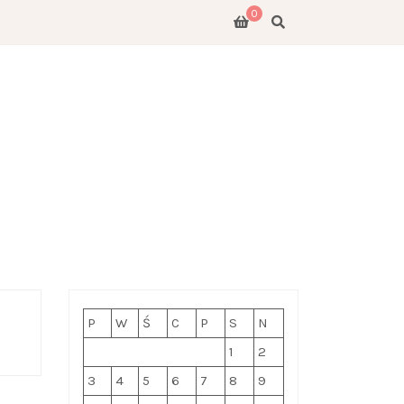
0
E
GO
P
W
Ś
C
P
S
N
1
2
3
4
5
6
7
8
9