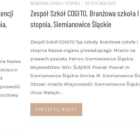
BRANŻOWA SZKOŁA I STOPNIA
/
30 STYCZNIA 2025
BRANŻOWA SZKOŁA I STOPNI
encji
Zespół Szkół COGITO, Branżowa szkoła I
ia,
stopnia, Siemianowice Śląskie
ZASADNICZA SZKOŁA
ZAWODOWA
Zespół Szkół COGITO Typ szkoły: Branżowa szkoła I
PORADNIA PSYCHOLOGICZNO
stopnia Nazwa organu prowadzącego: Miasto na
prawach powiatu Patron: Siemianowice Śląskie
PEDAGOGICZNA
nia Nazwa
Województwo: WOJ. ŚLĄSKIE Powiat: Powiat m.
Szczucin
Siemianowice Śląskie Gmina: M. Siemianowice Śl
at
Obszar: miasto Miejscowość: Siemianowice Śląsk
jscowość:
Ulica: Matejki…
pocztowy:
DOWIEDZ SIĘ WIĘCEJ