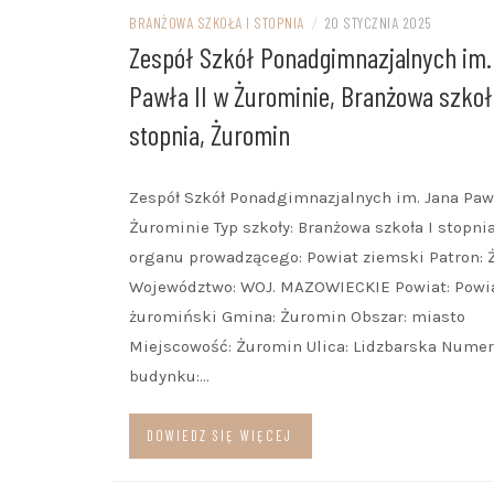
BRANŻOWA SZKOŁA I STOPNIA
/
20 STYCZNIA 2025
Zespół Szkół Ponadgimnazjalnych im.
Pawła II w Żurominie, Branżowa szkoł
stopnia, Żuromin
Zespół Szkół Ponadgimnazjalnych im. Jana Pawł
Żurominie Typ szkoły: Branżowa szkoła I stopn
organu prowadzącego: Powiat ziemski Patron:
Województwo: WOJ. MAZOWIECKIE Powiat: Powi
żuromiński Gmina: Żuromin Obszar: miasto
Miejscowość: Żuromin Ulica: Lidzbarska Numer
budynku:…
DOWIEDZ SIĘ WIĘCEJ