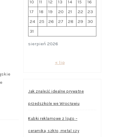
10
11
12
13
14
15
16
A
17
18
19
20
21
22
23
24
25
26
27
28
29
30
31
sierpień 2026
-
« lip
ąskie
ie
Jak znaleźć idealne prywatne
przedszkole we Wrocławiu
Kubki reklamowe z logo –
ceramika, szkło, metal czy