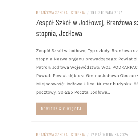
BRANŻOWA SZKOŁA I STOPNIA
/
10 LISTOPADA 2024
Zespół Szkół w Jodłowej, Branżowa s
stopnia, Jodłowa
Zespół Szkół w Jodłowej Typ szkoły: Branżowa sz
stopnia Nazwa organu prowadzącego: Powiat z
Patron: Jodłowa Województwo: WOJ. PODKARPAC
Powiat: Powiat dębicki Gmina: Jodłowa Obszar:
Miejscowość: Jodłowa Ulica: Numer budynku: 8
pocztowy: 39-225 Poczta: Jodłowa…
DOWIEDZ SIĘ WIĘCEJ
BRANŻOWA SZKOŁA I STOPNIA
/
27 PAŹDZIERNIKA 2024