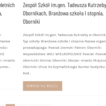
letnich
Zespół Szkół im.gen. Tadeusza Kutrzeb
a,
Obornikach, Branżowa szkoła I stopnia,
Oborniki
w
Zespół Szkół im.gen. Tadeusza Kutrzeby w Oborni
 Nazwa
Typ szkoły: Branżowa szkoła I stopnia Nazwa orga
wości
prowadzącego: Powiat ziemski Patron: Oborniki
KIE
Województwo: WOJ. WIELKOPOLSKIE Powiat: Powia
r: miasto
obornicki Gmina: Oborniki Obszar: miasto Miejsc
Numer…
Oborniki Ulica: ks.Szymańskiego Numer budynku:
Kod…
DOWIEDZ SIĘ WIĘCEJ