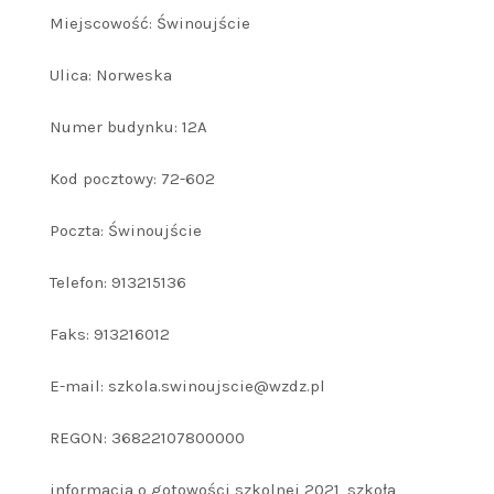
Miejscowość: Świnoujście
Ulica: Norweska
Numer budynku: 12A
Kod pocztowy: 72-602
Poczta: Świnoujście
Telefon: 913215136
Faks: 913216012
E-mail: szkola.swinoujscie@wzdz.pl
REGON: 36822107800000
informacja o gotowości szkolnej 2021, szkoła