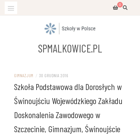
Przejdź
0
do
treści
SPMALKOWICE.PL
GIMNAZJUM
/
30 GRUDNIA 2016
Szkoła Podstawowa dla Dorosłych w
Świnoujściu Wojewódzkiego Zakładu
Doskonalenia Zawodowego w
Szczecinie, Gimnazjum, Świnoujście