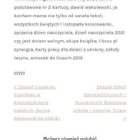
podstawowa nr 2 kartuzy, dawid wakulewski, ja
kocham mame nie tylko od swieta tekst,
wszystkich świętych 1 listopada kolorowanki,
zyczenia dzien nauczyciela, dzień nauczyciela 2021
czy jest dniem wolnym, ekipa książka, librus pl
synergia, karty pracy dla dzieci z ukrainy, szkoły
leszno, wniosek do liceum 2019
yyyyy
Nawigacja
< Zespół Licealno-
Zespół Szkół
Sportowy w
Rzemieślniczych i
wpisu
Aleksandrowie
Kupieckich, Branżowa
Łódzkim, Bursa,
szkoła I stopnia, Tczew
Aleksandrów Łódzki
>
Możesz również polubić