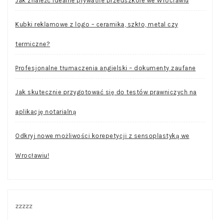
Jak znaleźć idealne prywatne przedszkole we Wrocławiu
Kubki reklamowe z logo – ceramika, szkło, metal czy
termiczne?
Profesjonalne tłumaczenia angielski – dokumenty zaufane
Jak skutecznie przygotować się do testów prawniczych na
aplikację notarialną
Odkryj nowe możliwości korepetycji z sensoplastyką we
Wrocławiu!
zzzzz