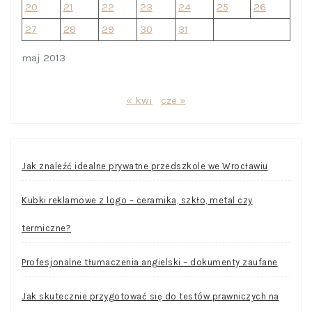
20
21
22
23
24
25
26
27
28
29
30
31
maj 2013
« kwi
cze »
Jak znaleźć idealne prywatne przedszkole we Wrocławiu
Kubki reklamowe z logo – ceramika, szkło, metal czy
termiczne?
Profesjonalne tłumaczenia angielski – dokumenty zaufane
Jak skutecznie przygotować się do testów prawniczych na