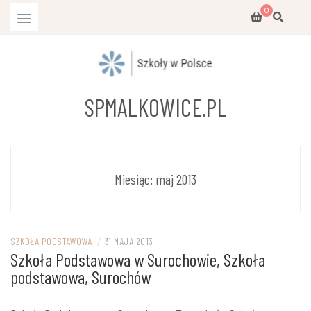
Przejdź
0
do
treści
SPMALKOWICE.PL
Miesiąc:
maj 2013
SZKOŁA PODSTAWOWA
/
31 MAJA 2013
Szkoła Podstawowa w Surochowie, Szkoła
podstawowa, Surochów