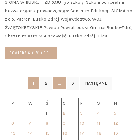
SIGMA W BUSKU – ZDROJU Typ szkoły: Szkoła policealna
Nazwa organu prowadzącego: Centrum Edukacji SIGMA sp.
z o.o. Patron: Busko-Zdrój Województwo: WOJ.
ŚWIĘTOKRZYSKIE Powiat: Powiat buski Gmina: Busko-Zdrój
Obszar: miasto Miejscowość: Busko-Zdrój Ulica:…
DOWIEDZ SIĘ WIĘCEJ
Stronicowanie
1
…
2
9
NASTĘPNE
wpisów
P
W
Ś
C
P
S
N
1
2
3
4
5
6
7
8
9
10
11
12
13
14
15
16
17
18
19