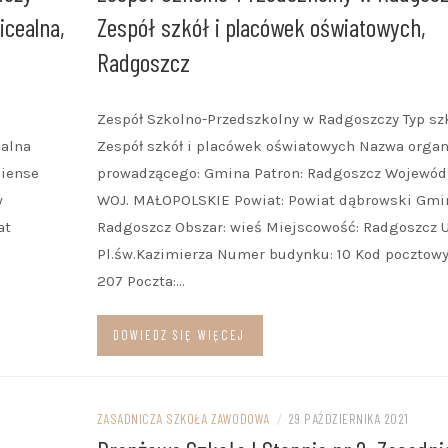
icealna,
Zespół szkół i placówek oświatowych,
Radgoszcz
Zespół Szkolno-Przedszkolny w Radgoszczy Typ szk
ealna
Zespół szkół i placówek oświatowych Nazwa orga
iense
prowadzącego: Gmina Patron: Radgoszcz Wojewód
w
WOJ. MAŁOPOLSKIE Powiat: Powiat dąbrowski Gmi
at
Radgoszcz Obszar: wieś Miejscowość: Radgoszcz U
Pl.św.Kazimierza Numer budynku: 10 Kod pocztowy
207 Poczta:…
DOWIEDZ SIĘ WIĘCEJ
ZASADNICZA SZKOŁA ZAWODOWA
/
29 PAŹDZIERNIKA 2021