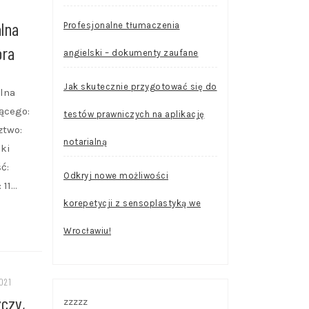
lna
Profesjonalne tłumaczenia
óra
angielski – dokumenty zaufane
Jak skutecznie przygotować się do
alna
ącego:
testów prawniczych na aplikację
ztwo:
notarialną
ki
ć:
Odkryj nowe możliwości
 11…
korepetycji z sensoplastyką we
Wrocławiu!
021
czy,
zzzzz