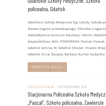
Gdańskie Szkoły Medyczne, Szkoła
policealna, Gdańsk
Gdańskie Szkoły Medyczne Typ szkoły: Szkoła p
Nazwa organu prowadzącego: Oświata Lingwis
Nadbałtyckie Centrum Edukacji Patron: Gdańs
Województwo: WOJ. POMORSKIE Powiat: Powiat 
Gdańsk Gmina: M. Gdańsk Obszar: miasto Miej
Gdańsk Ulica: Świętej Barbary Numer budynku:
DOWIEDZ SIĘ WIĘCEJ
SZKOŁA POLICEALNA
/
29 PAŹDZIERNIKA 2021
Stacjonarna Policealna Szkoła Medyc
„Pascal”, Szkoła policealna, Zawiercie