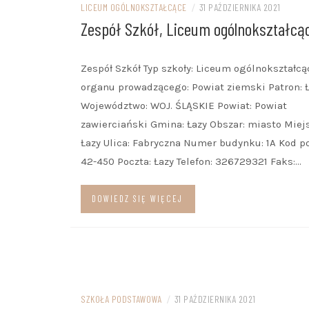
LICEUM OGÓLNOKSZTAŁCĄCE
/
31 PAŹDZIERNIKA 2021
Zespół Szkół, Liceum ogólnokształcą
Zespół Szkół Typ szkoły: Liceum ogólnokształc
organu prowadzącego: Powiat ziemski Patron: 
Województwo: WOJ. ŚLĄSKIE Powiat: Powiat
zawierciański Gmina: Łazy Obszar: miasto Miej
Łazy Ulica: Fabryczna Numer budynku: 1A Kod p
42-450 Poczta: Łazy Telefon: 326729321 Faks:…
DOWIEDZ SIĘ WIĘCEJ
SZKOŁA PODSTAWOWA
/
31 PAŹDZIERNIKA 2021