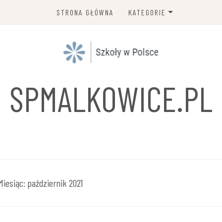
STRONA GŁÓWNA
KATEGORIE
SZKOŁA PODSTAWOWA
GIMNAZJUM
ZESPÓŁ SZKÓŁ I PLACÓWEK
SPMALKOWICE.PL
OŚWIATOWYCH
LICEUM OGÓLNOKSZTAŁCĄC
SZKOŁA POLICEALNA
NIEPUBLICZNA PLACÓWKA
KSZTAŁCENIA USTAWICZNE
Miesiąc:
październik 2021
I PRAKTYCZNEGO
TECHNIKUM