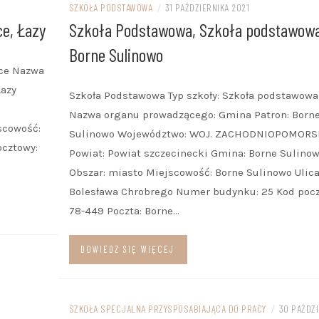
SZKOŁA PODSTAWOWA
/
31 PAŹDZIERNIKA 2021
BRANŻOWA SZKOŁA I STOPNI
ce, Łazy
Szkoła Podstawowa, Szkoła podstawowa
Borne Sulinowo
ZASADNICZA SZKOŁA
ące Nazwa
ZAWODOWA
Łazy
Szkoła Podstawowa Typ szkoły: Szkoła podstawowa
PORADNIA PSYCHOLOGICZNO
Nazwa organu prowadzącego: Gmina Patron: Born
scowość:
Sulinowo Województwo: WOJ. ZACHODNIOPOMORS
PEDAGOGICZNA
ocztowy:
Powiat: Powiat szczecinecki Gmina: Borne Sulino
Obszar: miasto Miejscowość: Borne Sulinowo Ulica
Bolesława Chrobrego Numer budynku: 25 Kod pocz
78-449 Poczta: Borne…
DOWIEDZ SIĘ WIĘCEJ
SZKOŁA SPECJALNA PRZYSPOSABIAJĄCA DO PRACY
/
30 PAŹDZI