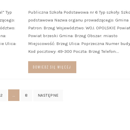
l” Typ
Publiczna Szkoła Podstawowa nr 6 Typ szkoły: Szko
zącego:
podstawowa Nazwa organu prowadzącego: Gmina
wództwo:
Patron: Brzeg Województwo: WOJ. OPOLSKIE Powiat
na:
Powiat brzeski Gmina: Brzeg Obszar: miasto
e Ulica:
Miejscowość: Brzeg Ulica: Poprzeczna Numer budy
Kod pocztowy: 49-300 Poczta: Brzeg Telefon:…
DOWIEDZ SIĘ WIĘCEJ
…
2
8
NASTĘPNE