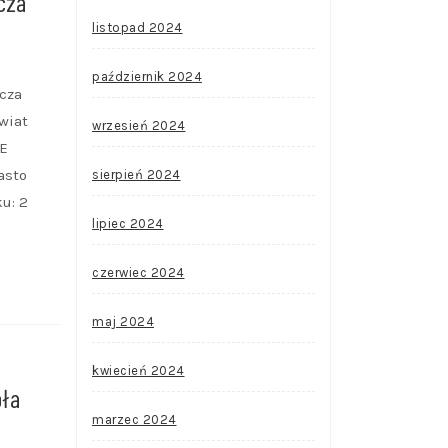
cza
listopad 2024
październik 2024
icza
wiat
wrzesień 2024
IE
asto
sierpień 2024
u: 2
lipiec 2024
czerwiec 2024
maj 2024
kwiecień 2024
oła
marzec 2024