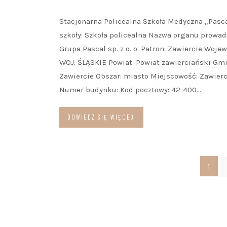
Stacjonarna Policealna Szkoła Medyczna „Pasca
szkoły: Szkoła policealna Nazwa organu prowad
Grupa Pascal sp. z o. o. Patron: Zawiercie Woje
WOJ. ŚLĄSKIE Powiat: Powiat zawierciański Gmi
Zawiercie Obszar: miasto Miejscowość: Zawierci
Numer budynku: Kod pocztowy: 42-400…
DOWIEDZ SIĘ WIĘCEJ
Stronicowanie
1
wpisów