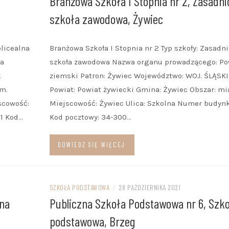
Branżowa Szkoła I Stopnia nr 2, Zasadni
szkoła zawodowa, Żywiec
olicealna
Branżowa Szkoła I Stopnia nr 2 Typ szkoły: Zasadn
ta
szkoła zawodowa Nazwa organu prowadzącego: Po
k
ziemski Patron: Żywiec Województwo: WOJ. ŚLĄSK
m.
Powiat: Powiat żywiecki Gmina: Żywiec Obszar: mi
scowość:
Miejscowość: Żywiec Ulica: Szkolna Numer budynk
 1 Kod…
Kod pocztowy: 34-300…
DOWIEDZ SIĘ WIĘCEJ
SZKOŁA PODSTAWOWA
/
28 PAŹDZIERNIKA 2021
zna
Publiczna Szkoła Podstawowa nr 6, Szk
podstawowa, Brzeg