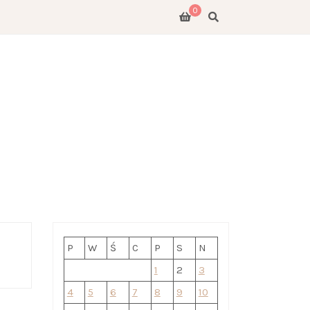
0
E
GO
P
W
Ś
C
P
S
N
1
2
3
4
5
6
7
8
9
10