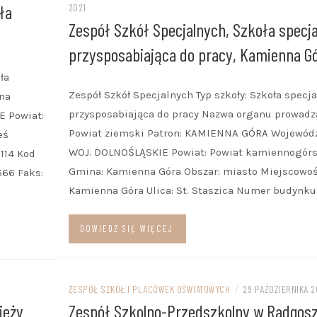
ła
2021
Zespół Szkół Specjalnych, Szkoła specja
przysposabiająca do pracy, Kamienna G
ła
Zespół Szkół Specjalnych Typ szkoły: Szkoła specj
na
przysposabiająca do pracy Nazwa organu prowadz
E Powiat:
Powiat ziemski Patron: KAMIENNA GÓRA Wojewód
eś
WOJ. DOLNOŚLĄSKIE Powiat: Powiat kamiennogórs
114 Kod
Gmina: Kamienna Góra Obszar: miasto Miejscowoś
666 Faks:
Kamienna Góra Ulica: St. Staszica Numer budynku:
DOWIEDZ SIĘ WIĘCEJ
ZESPÓŁ SZKÓŁ I PLACÓWEK OŚWIATOWYCH
/
29 PAŹDZIERNIKA 2
ieży
Zespół Szkolno-Przedszkolny w Radgosz