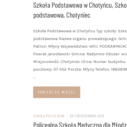
Szkoła Podstawowa w Chotyńcu, Szko
podstawowa, Chotyniec
Szkoła Podstawowa w Chotyńcu Typ szkoły: Szko
podstawowa Nazwa organu prowadzącego: Gmi
Patron: Młyny Województwo: WOJ. PODKARPACKI
Powiat jarosławski Gmina: Radymno Obszar: wi
Miejscowość: Chotyniec Ulica: Numer budynku: 
pocztowy: 37-552 Poczta: Młyny Telefon: 166283
…
DOWIEDZ SIĘ WIĘCEJ
SZKOŁA POLICEALNA
/
30 PAŹDZIERNIKA 2021
Policealna Szkoła Medyczna dla Młodz