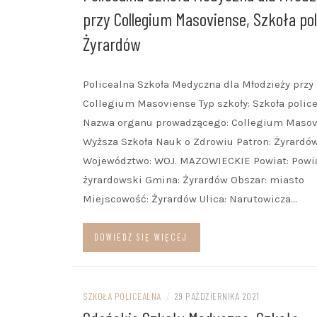
przy Collegium Masoviense, Szkoła pol
Żyrardów
Policealna Szkoła Medyczna dla Młodzieży przy
Collegium Masoviense Typ szkoły: Szkoła polic
Nazwa organu prowadzącego: Collegium Masov
Wyższa Szkoła Nauk o Zdrowiu Patron: Żyrardó
Województwo: WOJ. MAZOWIECKIE Powiat: Powi
żyrardowski Gmina: Żyrardów Obszar: miasto
Miejscowość: Żyrardów Ulica: Narutowicza…
DOWIEDZ SIĘ WIĘCEJ
SZKOŁA POLICEALNA
/
29 PAŹDZIERNIKA 2021