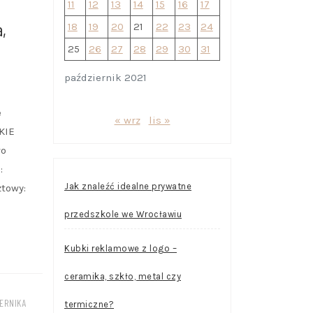
11
12
13
14
15
16
17
A
,
18
19
20
21
22
23
24
25
26
27
28
29
30
31
październik 2021
-
e
« wrz
lis »
KIE
wo
:
Jak znaleźć idealne prywatne
towy:
przedszkole we Wrocławiu
Kubki reklamowe z logo –
ceramika, szkło, metal czy
ERNIKA
termiczne?