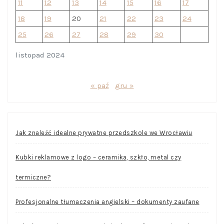
11
12
13
14
15
16
17
18
19
20
21
22
23
24
25
26
27
28
29
30
listopad 2024
« paź
gru »
Jak znaleźć idealne prywatne przedszkole we Wrocławiu
Kubki reklamowe z logo – ceramika, szkło, metal czy
termiczne?
Profesjonalne tłumaczenia angielski – dokumenty zaufane