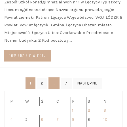
Zespół Szkół Ponadgimnazjalnych nr 1 w Łęczycy Typ szkoły:
Liceum ogólnokształcące Nazwa organu prowadzącego:
Powiat ziemski Patron: Łęczyca Województwo: WOJ. ŁÓDZKIE
Powiat: Powiat łęczycki Gmina: Łęczyca Obszar: miasto
Miejscowość: Łęczyca Ulica: Ozorkowskie Przedmieście
Numer budynku: 2 Kod pocztowy:…
DOWIEDZ SIĘ WIĘCEJ
Stronicowanie
1
…
2
7
NASTĘPNE
wpisów
P
W
Ś
C
P
S
N
1
2
3
4
5
6
7
8
9
10