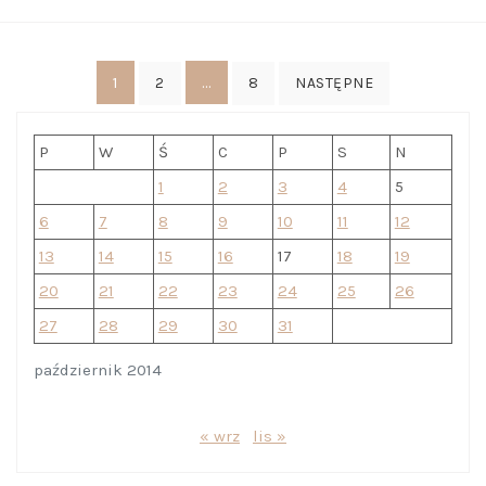
Stronicowanie
1
…
2
8
NASTĘPNE
wpisów
P
W
Ś
C
P
S
N
1
2
3
4
5
6
7
8
9
10
11
12
13
14
15
16
17
18
19
20
21
22
23
24
25
26
27
28
29
30
31
październik 2014
« wrz
lis »