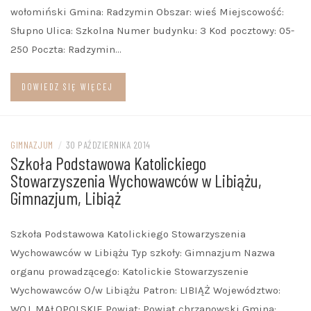
wołomiński Gmina: Radzymin Obszar: wieś Miejscowość:
Słupno Ulica: Szkolna Numer budynku: 3 Kod pocztowy: 05-
250 Poczta: Radzymin…
DOWIEDZ SIĘ WIĘCEJ
GIMNAZJUM
/
30 PAŹDZIERNIKA 2014
Szkoła Podstawowa Katolickiego
Stowarzyszenia Wychowawców w Libiążu,
Gimnazjum, Libiąż
Szkoła Podstawowa Katolickiego Stowarzyszenia
Wychowawców w Libiążu Typ szkoły: Gimnazjum Nazwa
organu prowadzącego: Katolickie Stowarzyszenie
Wychowawców O/w Libiążu Patron: LIBIĄŻ Województwo:
WOJ. MAŁOPOLSKIE Powiat: Powiat chrzanowski Gmina: