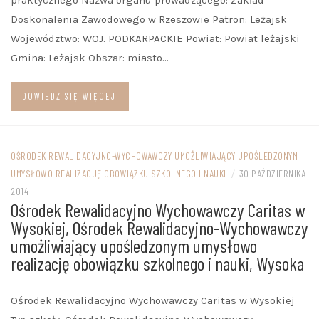
praktycznego Nazwa organu prowadzącego: Zakład
Doskonalenia Zawodowego w Rzeszowie Patron: Leżajsk
Województwo: WOJ. PODKARPACKIE Powiat: Powiat leżajski
Gmina: Leżajsk Obszar: miasto…
DOWIEDZ SIĘ WIĘCEJ
OŚRODEK REWALIDACYJNO-WYCHOWAWCZY UMOŻLIWIAJĄCY UPOŚLEDZONYM
UMYSŁOWO REALIZACJĘ OBOWIĄZKU SZKOLNEGO I NAUKI
/
30 PAŹDZIERNIKA
2014
Ośrodek Rewalidacyjno Wychowawczy Caritas w
Wysokiej, Ośrodek Rewalidacyjno-Wychowawczy
umożliwiający upośledzonym umysłowo
realizację obowiązku szkolnego i nauki, Wysoka
Ośrodek Rewalidacyjno Wychowawczy Caritas w Wysokiej