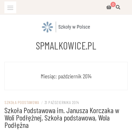
Przejdź
0
do
treści
SPMALKOWICE.PL
Miesiąc:
październik 2014
SZKOŁA PODSTAWOWA
/
31 PAŹDZIERNIKA 2014
Szkoła Podstawowa im. Janusza Korczaka w
Woli Podłężnej, Szkoła podstawowa, Wola
Podłężna