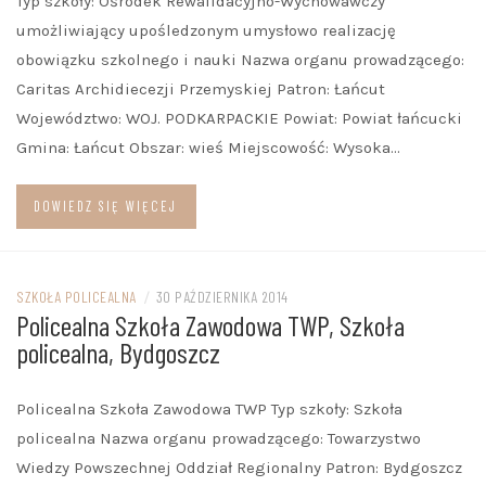
Typ szkoły: Ośrodek Rewalidacyjno-Wychowawczy
umożliwiający upośledzonym umysłowo realizację
obowiązku szkolnego i nauki Nazwa organu prowadzącego:
Caritas Archidiecezji Przemyskiej Patron: Łańcut
Województwo: WOJ. PODKARPACKIE Powiat: Powiat łańcucki
Gmina: Łańcut Obszar: wieś Miejscowość: Wysoka…
DOWIEDZ SIĘ WIĘCEJ
SZKOŁA POLICEALNA
/
30 PAŹDZIERNIKA 2014
Policealna Szkoła Zawodowa TWP, Szkoła
policealna, Bydgoszcz
Policealna Szkoła Zawodowa TWP Typ szkoły: Szkoła
policealna Nazwa organu prowadzącego: Towarzystwo
Wiedzy Powszechnej Oddział Regionalny Patron: Bydgoszcz