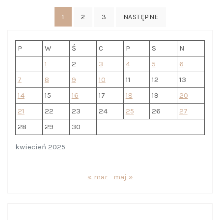
Stronicowanie
1
2
3
NASTĘPNE
wpisów
P
W
Ś
C
P
S
N
1
2
3
4
5
6
7
8
9
10
11
12
13
14
15
16
17
18
19
20
21
22
23
24
25
26
27
28
29
30
kwiecień 2025
« mar
maj »