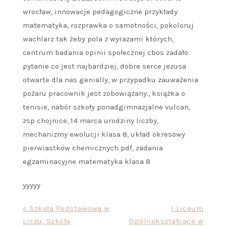
wrocław, innowacje pedagogiczne przykłady
matematyka, rozprawka o samotności, pokoloruj
wachlarz tak żeby pola z wyrazami których,
centrum badania opinii społecznej cbos zadało
pytanie co jest najbardziej, dobre serce jezusa
otwarte dla nas genially, w przypadku zauważenia
pożaru pracownik jest zobowiązany:, książka o
tenisie, nabór szkoły ponadgimnazjalne vulcan,
zsp chojnice, 14 marca urodziny liczby,
mechanizmy ewolucji klasa 8, układ okresowy
pierwiastków chemicznych pdf, zadania
egzaminacyjne matematyka klasa 8
yyyyy
Nawigacja
< Szkoła Podstawowa w
I Liceum
Liczu, Szkoła
Ogólnokształcące w
wpisu