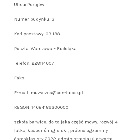
Ulica: Porajów
Numer budynku: 3
Kod pocztowy: 03-188
Poczta: Warszawa – Białołęka
Telefon: 228114007
Faks:
E-mail: muzyczna@con-fuoco.pl
REGON: 14684189300000
szkoła barwice, do to jaka część mowy, rozwój 4
latka, kacper śmigielski, próbne egzaminy
ósmoklasisty 2022, administracja ul otwarta