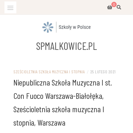
Przejdź
0
do
treści
SPMALKOWICE.PL
SZEŚCIOLETNIA SZKOŁA MUZYCZNA I STOPNIA
/
25 LUTEGO 2021
Niepubliczna Szkoła Muzyczna I st.
Con Fuoco Warszawa-Białołęka,
Sześcioletnia szkoła muzyczna I
stopnia, Warszawa