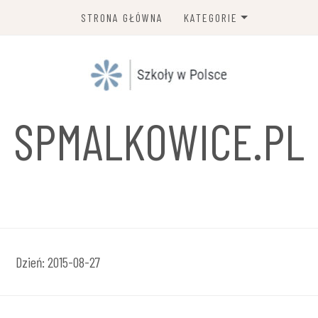
STRONA GŁÓWNA
KATEGORIE
SZKOŁA PODSTAWOWA
GIMNAZJUM
ZESPÓŁ SZKÓŁ I PLACÓWEK
SPMALKOWICE.PL
OŚWIATOWYCH
LICEUM OGÓLNOKSZTAŁCĄC
SZKOŁA POLICEALNA
NIEPUBLICZNA PLACÓWKA
KSZTAŁCENIA USTAWICZNE
Dzień:
2015-08-27
I PRAKTYCZNEGO
TECHNIKUM