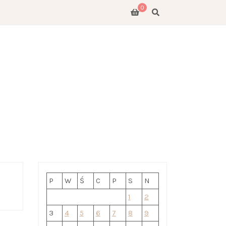
0
E
GO
P
W
Ś
C
P
S
N
1
2
3
4
5
6
7
8
9