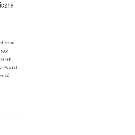
iczna
bliczna
nego
marek
: Powiat
wość: