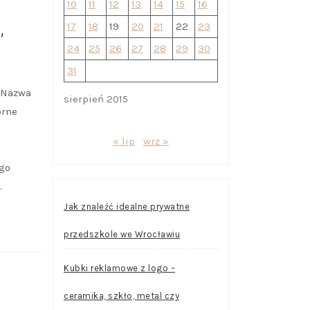
10
11
12
13
14
15
16
A
,
17
18
19
20
21
22
23
24
25
26
27
28
29
30
31
a Nazwa
sierpień 2015
-
órne
« lip
wrz »
go
…
Jak znaleźć idealne prywatne
przedszkole we Wrocławiu
Kubki reklamowe z logo –
ceramika, szkło, metal czy