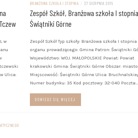
BRANŻOWA SZKOŁA I STOPNIA
/
27 SIERPNIA 2015
BRANŻOWA SZKOŁA I STOPNI
zna
Zespół Szkół, Branżowa szkoła I stopnia
 Tczew
Świątniki Górne
ZASADNICZA SZKOŁA
ZAWODOWA
L w
Zespół Szkół Typ szkoły: Branżowa szkoła I stopni
PORADNIA PSYCHOLOGICZNO
ganu
organu prowadzącego: Gmina Patron: Świątniki G
w
Województwo: WOJ. MAŁOPOLSKIE Powiat: Powiat
PEDAGOGICZNA
tczewski
krakowski Gmina: Świątniki Górne Obszar: miasto
w Ulica:
Miejscowość: Świątniki Górne Ulica: Bruchnalskie
Numer budynku: 35 Kod pocztowy: 32-040 Poczta:
DOWIEDZ SIĘ WIĘCEJ
AKTYCZNEGO