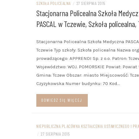
SZKOŁA POLICEALNA
/
27 SIERPNIA 2015
Stacjonarna Policealna Szkoła Medyc
PASCAL w Tczewie, Szkoła policealna,
Stacjonarna Policealna Szkoła Medyczna PASCA
Tczewie Typ szkoły: Szkoła policealna Nazwa or
prowadzącego: APPRENDI Sp. z o.o. Patron: Tcze
Województwo: WOJ. POMORSKIE Powiat: Powiat 
Gmina: Tczew Obszar: miasto Miejscowość: Tcze
Czyzykowska Numer budynku: 70 Kod…
DOWIEDZ SIĘ WIĘCEJ
NIEPUBLICZNA PLACÓWKA KSZTAŁCENIA USTAWICZNEGO I PR
/
27 SIERPNIA 2015