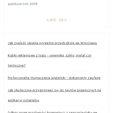
październik 2018
« wrz
lis »
Jak znaleźć idealne prywatne przedszkole we Wrocławiu
Kubki reklamowe z logo – ceramika, szkło, metal czy
termiczne?
Profesjonalne tłumaczenia angielski – dokumenty zaufane
Jak skutecznie przygotować się do testów prawniczych na
aplikację notarialną
Odkryj nowe możliwości korepetycji z sensoplastyką we