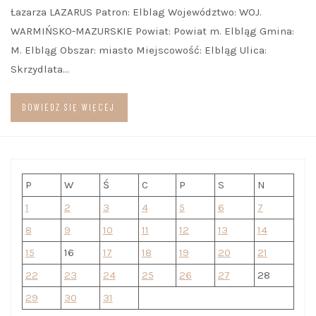
Łazarza LAZARUS Patron: Elblag Województwo: WOJ.
WARMIŃSKO-MAZURSKIE Powiat: Powiat m. Elbląg Gmina:
M. Elbląg Obszar: miasto Miejscowość: Elbląg Ulica:
Skrzydlata…
DOWIEDZ SIĘ WIĘCEJ
P
W
Ś
C
P
S
N
1
2
3
4
5
6
7
8
9
10
11
12
13
14
15
16
17
18
19
20
21
22
23
24
25
26
27
28
29
30
31