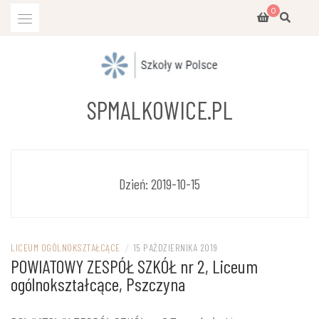
Przejdź
0
do
treści
SPMALKOWICE.PL
Dzień:
2019-10-15
LICEUM OGÓLNOKSZTAŁCĄCE
/
15 PAŹDZIERNIKA 2019
POWIATOWY ZESPÓŁ SZKÓŁ nr 2, Liceum
ogólnokształcące, Pszczyna