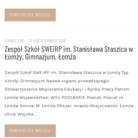
DOWIEDZ SIĘ WIĘCEJ
GIMNAZJUM
/
15 PAŹDZIERNIKA 2019
Zespół Szkół SWEiRP im. Stanisława Staszica w
Łomży, Gimnazjum, Łomża
Zespół Szkół SWEiRP im. Stanisława Staszica w Łomży Typ
szkoły: Gimnazjum Nazwa organu prowadzącego:
Stowarzyszenie Wspierania Edukacji i Rynku Pracy Patron:
Łomża Województwo: WOJ. PODLASKIE Powiat: Powiat m.
Łomża Gmina: M. Łomża Obszar: miasto Miejscowość: Łomża
Ulica: Wojska…
DOWIEDZ SIĘ WIĘCEJ