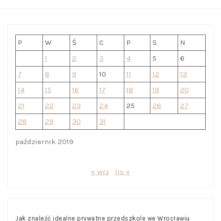
P
W
Ś
C
P
S
N
1
2
3
4
5
6
7
8
9
10
11
12
13
14
15
16
17
18
19
20
21
22
23
24
25
26
27
28
29
30
31
październik 2019
« wrz
lis »
Jak znaleźć idealne prywatne przedszkole we Wrocławiu