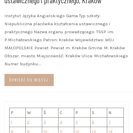
ustawicznego i praktycznego, Kraków
Instytut Języka Angielskiego Gama Typ szkoły:
Niepubliczna placówka kształcenia ustawicznego i
praktycznego Nazwa organu prowadzącego: TSSP im.
P.Michałowskiego Patron: Kraków Województwo: WOJ.
MAŁOPOLSKIE Powiat: Powiat m. Kraków Gmina: M. Kraków
Obszar: miasto Miejscowość: Kraków Ulica: Michałowskiego
Numer budynku:…
DOWIEDZ SIĘ WIĘCEJ
P
W
Ś
C
P
S
N
1
2
3
4
5
6
7
8
9
10
11
12
13
14