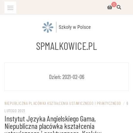
Przejdź
0
do
treści
SPMALKOWICE.PL
Dzień:
2021-02-06
NIEPUBLICZNA PLACÓWKA KSZTAŁCENIA USTAWICZNEGO I PRAKTYCZNEGO
/
6
LUTEGO 2021
Instytut Języka Angielskiego Gama,
Niepubliczna placówka kształcenia