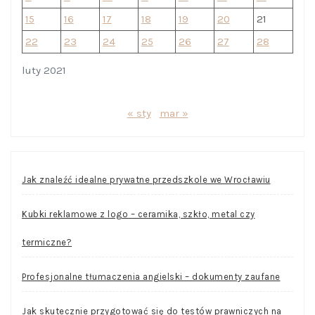
15
16
17
18
19
20
21
22
23
24
25
26
27
28
luty 2021
« sty
mar »
Jak znaleźć idealne prywatne przedszkole we Wrocławiu
Kubki reklamowe z logo – ceramika, szkło, metal czy
termiczne?
Profesjonalne tłumaczenia angielski – dokumenty zaufane
Jak skutecznie przygotować się do testów prawniczych na